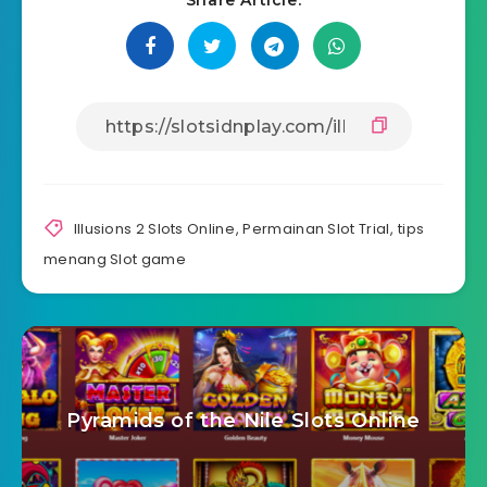
Share Article:
Illusions 2 Slots Online
,
Permainan Slot Trial
,
tips
menang Slot game
Pyramids of the Nile Slots Online