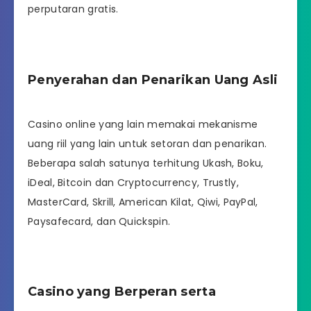
perputaran gratis.
Penyerahan dan Penarikan Uang Asli
Casino online yang lain memakai mekanisme
uang riil yang lain untuk setoran dan penarikan.
Beberapa salah satunya terhitung Ukash, Boku,
iDeal, Bitcoin dan Cryptocurrency, Trustly,
MasterCard, Skrill, American Kilat, Qiwi, PayPal,
Paysafecard, dan Quickspin.
Casino yang Berperan serta