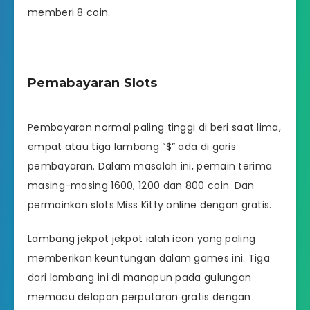
memberi 8 coin.
Pemabayaran Slots
Pembayaran normal paling tinggi di beri saat lima,
empat atau tiga lambang “$​” ada di garis
pembayaran. Dalam masalah ini, pemain terima
masing-masing 1600, 1200 dan 800 coin. Dan
permainkan slots Miss Kitty online dengan gratis.
Lambang jekpot jekpot ialah icon yang paling
memberikan keuntungan dalam games ini. Tiga
dari lambang ini di manapun pada gulungan
memacu delapan perputaran gratis dengan