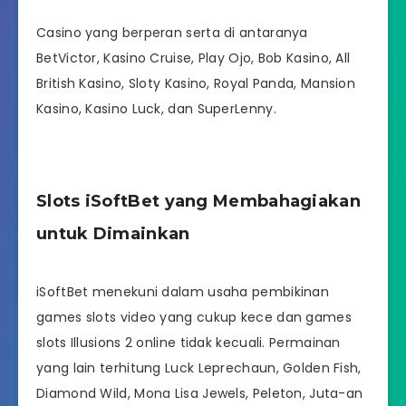
Casino yang berperan serta di antaranya
BetVictor, Kasino Cruise, Play Ojo, Bob Kasino, All
British Kasino, Sloty Kasino, Royal Panda, Mansion
Kasino, Kasino Luck, dan SuperLenny.
Slots iSoftBet yang Membahagiakan
untuk Dimainkan
iSoftBet menekuni dalam usaha pembikinan
games slots video yang cukup kece dan games
slots Illusions 2 online tidak kecuali. Permainan
yang lain terhitung Luck Leprechaun, Golden Fish,
Diamond Wild, Mona Lisa Jewels, Peleton, Juta-an