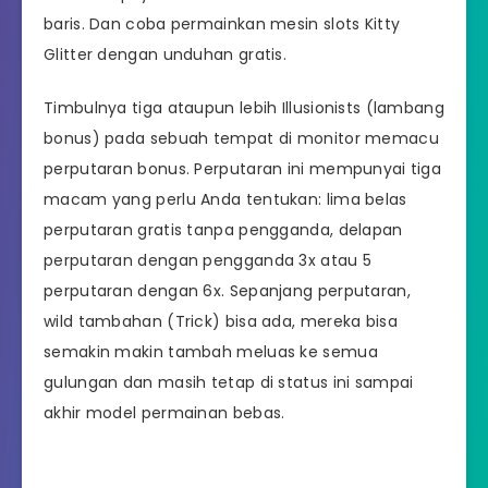
baris. Dan coba permainkan mesin slots Kitty
Glitter dengan unduhan gratis.
Timbulnya tiga ataupun lebih Illusionists (lambang
bonus) pada sebuah tempat di monitor memacu
perputaran bonus. Perputaran ini mempunyai tiga
macam yang perlu Anda tentukan: lima belas
perputaran gratis tanpa pengganda, delapan
perputaran dengan pengganda 3x atau 5
perputaran dengan 6x. Sepanjang perputaran,
wild tambahan (Trick) bisa ada, mereka bisa
semakin makin tambah meluas ke semua
gulungan dan masih tetap di status ini sampai
akhir model permainan bebas.