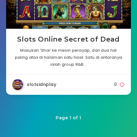
Slots Online Secret of Dead
Masukan ‘Shai’ ke mesin perayap, dan dua hal
paling atas di halaman satu hasil. Satu di antaranya
ialah group R&B…
slotsidnplay
0
Page 1 of 1