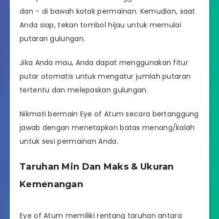
dan – di bawah kotak permainan. Kemudian, saat
Anda siap, tekan tombol hijau untuk memulai
putaran gulungan.
Jika Anda mau, Anda dapat menggunakan fitur
putar otomatis untuk mengatur jumlah putaran
tertentu dan melepaskan gulungan.
Nikmati bermain Eye of Atum secara bertanggung
jawab dengan menetapkan batas menang/kalah
untuk sesi permainan Anda.
Taruhan Min Dan Maks & Ukuran
Kemenangan
Eye of Atum memiliki rentang taruhan antara