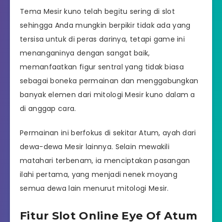
Tema Mesir kuno telah begitu sering di slot
sehingga Anda mungkin berpikir tidak ada yang
tersisa untuk di peras darinya, tetapi game ini
menanganinya dengan sangat baik,
memanfaatkan figur sentral yang tidak biasa
sebagai boneka permainan dan menggabungkan
banyak elemen dari mitologi Mesir kuno dalam a
di anggap cara.
Permainan ini berfokus di sekitar Atum, ayah dari
dewa-dewa Mesir lainnya. Selain mewakili
matahari terbenam, ia menciptakan pasangan
ilahi pertama, yang menjadi nenek moyang
semua dewa lain menurut mitologi Mesir.
Fitur Slot Online Eye Of Atum