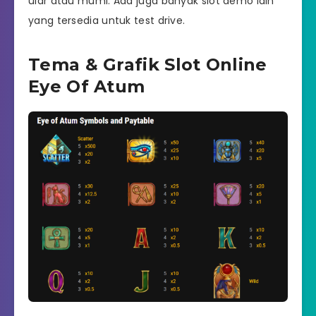
ular atau mumi. Ada juga banyak slot demo lain
yang tersedia untuk test drive.
Tema & Grafik Slot Online
Eye Of Atum