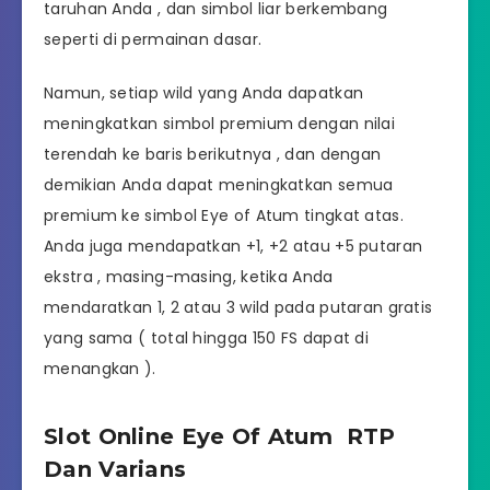
taruhan Anda , dan simbol liar berkembang
seperti di permainan dasar.
Namun, setiap wild yang Anda dapatkan
meningkatkan simbol premium dengan nilai
terendah ke baris berikutnya , dan dengan
demikian Anda dapat meningkatkan semua
premium ke simbol Eye of Atum tingkat atas.
Anda juga mendapatkan +1, +2 atau +5 putaran
ekstra , masing-masing, ketika Anda
mendaratkan 1, 2 atau 3 wild pada putaran gratis
yang sama ( total hingga 150 FS dapat di
menangkan ).
Slot Online Eye Of Atum RTP
Dan Varians