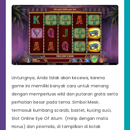
Untungnya, Anda tidak akan kecewa, karena
game ini memiliki banyak cara untuk menang
dengan memperluas wild dan putaran gratis serta
perhatian besar pada tema. Simbol Mesir,
termasuk kumbang scarab, bastet, kucing suci,
Slot Online Eye Of Atum (mirip dengan mata
Horus) dan piramida, di tampilkan di kotak