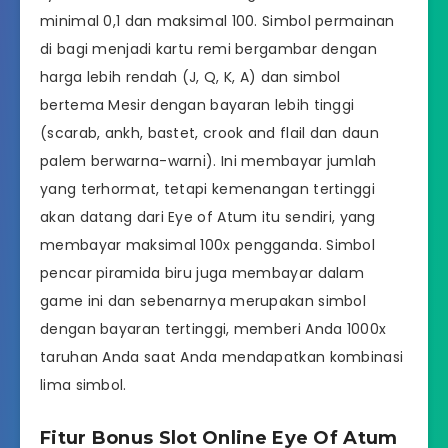
minimal 0,1 dan maksimal 100. Simbol permainan
di bagi menjadi kartu remi bergambar dengan
harga lebih rendah (J, Q, K, A) dan simbol
bertema Mesir dengan bayaran lebih tinggi
(scarab, ankh, bastet, crook and flail dan daun
palem berwarna-warni). Ini membayar jumlah
yang terhormat, tetapi kemenangan tertinggi
akan datang dari Eye of Atum itu sendiri, yang
membayar maksimal 100x pengganda. Simbol
pencar piramida biru juga membayar dalam
game ini dan sebenarnya merupakan simbol
dengan bayaran tertinggi, memberi Anda 1000x
taruhan Anda saat Anda mendapatkan kombinasi
lima simbol.
Fitur Bonus Slot Online Eye Of Atum