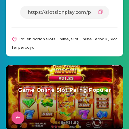
Pollen Nation Slots Online
,
Slot Online Terbaik
,
Slot
Terpercaya
Game Online Slot Paling Populer