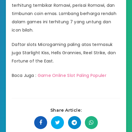
terhitung tembikar Romawi, perisai Romawi, dan
timbunan coin emas. Lambang berharga rendah
dalam games ini terhitung 7 yang untung dan
icon bilah.
Daftar slots Microgaming paling atas termasuk
juga Starlight Kiss, Hells Grannies, Reel Strike, dan
Fortune of the East.
Baca Juga :
Game Online Slot Paling Populer
Share Article: