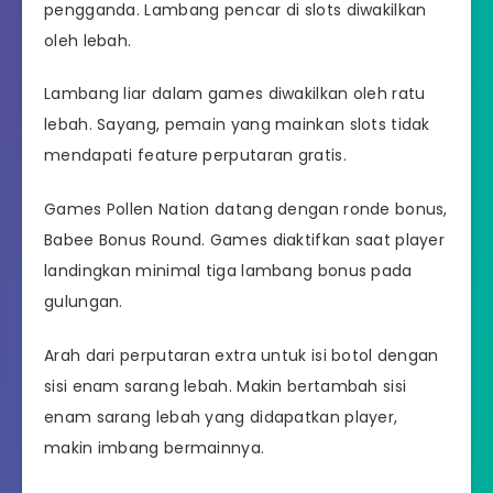
pengganda. Lambang pencar di slots diwakilkan
oleh lebah.
Lambang liar dalam games diwakilkan oleh ratu
lebah. Sayang, pemain yang mainkan slots tidak
mendapati feature perputaran gratis.
Games Pollen Nation datang dengan ronde bonus,
Babee Bonus Round. Games diaktifkan saat player
landingkan minimal tiga lambang bonus pada
gulungan.
Arah dari perputaran extra untuk isi botol dengan
sisi enam sarang lebah. Makin bertambah sisi
enam sarang lebah yang didapatkan player,
makin imbang bermainnya.