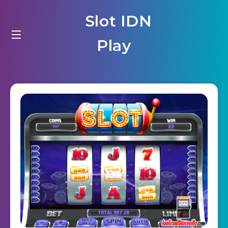
Slot IDN
Play