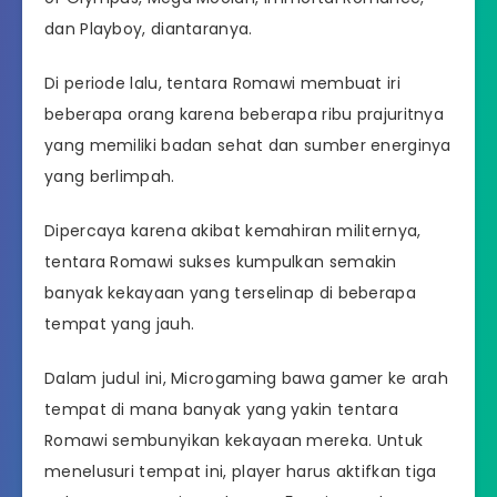
dan Playboy, diantaranya.
Di periode lalu, tentara Romawi membuat iri
beberapa orang karena beberapa ribu prajuritnya
yang memiliki badan sehat dan sumber energinya
yang berlimpah.
Dipercaya karena akibat kemahiran militernya,
tentara Romawi sukses kumpulkan semakin
banyak kekayaan yang terselinap di beberapa
tempat yang jauh.
Dalam judul ini, Microgaming bawa gamer ke arah
tempat di mana banyak yang yakin tentara
Romawi sembunyikan kekayaan mereka. Untuk
menelusuri tempat ini, player harus aktifkan tiga