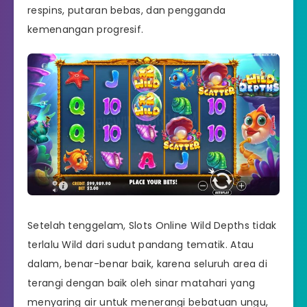
respins, putaran bebas, dan pengganda
kemenangan progresif.
Setelah tenggelam, Slots Online Wild Depths tidak
terlalu Wild dari sudut pandang tematik. Atau
dalam, benar-benar baik, karena seluruh area di
terangi dengan baik oleh sinar matahari yang
menyaring air untuk menerangi bebatuan ungu,