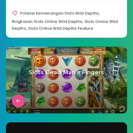
Potensi Kemenangan Slots Wild Depths
,
Ringkasan Slots Online Wild Depths
,
Slots Online Wild
Depths
,
Slots Online Wild Depths Feature
Slots Dead Man’s Fingers