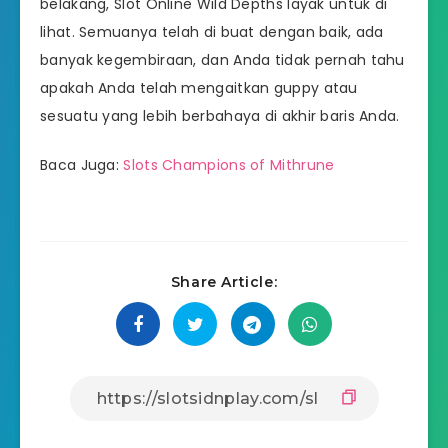
belakang, Slot Online Wild Depths layak untuk di
lihat. Semuanya telah di buat dengan baik, ada
banyak kegembiraan, dan Anda tidak pernah tahu
apakah Anda telah mengaitkan guppy atau
sesuatu yang lebih berbahaya di akhir baris Anda.
Baca Juga:
Slots Champions of Mithrune
Share Article: