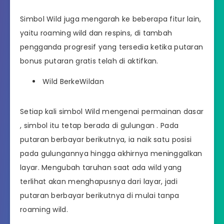
Simbol Wild juga mengarah ke beberapa fitur lain,
yaitu roaming wild dan respins, di tambah
pengganda progresif yang tersedia ketika putaran
bonus putaran gratis telah di aktifkan.
Wild BerkeWildan
Setiap kali simbol Wild mengenai permainan dasar
, simbol itu tetap berada di gulungan . Pada
putaran berbayar berikutnya, ia naik satu posisi
pada gulungannya hingga akhirnya meninggalkan
layar. Mengubah taruhan saat ada wild yang
terlihat akan menghapusnya dari layar, jadi
putaran berbayar berikutnya di mulai tanpa
roaming wild.