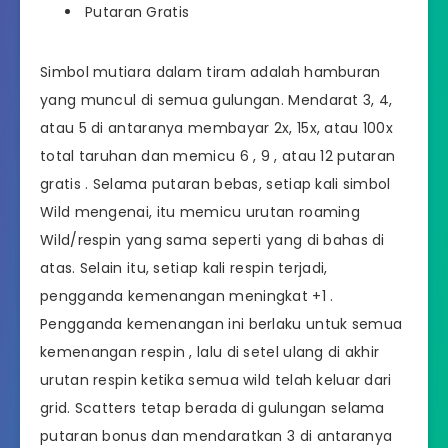
Putaran Gratis
Simbol mutiara dalam tiram adalah hamburan
yang muncul di semua gulungan. Mendarat 3, 4,
atau 5 di antaranya membayar 2x, 15x, atau 100x
total taruhan dan memicu 6 , 9 , atau 12 putaran
gratis . Selama putaran bebas, setiap kali simbol
Wild mengenai, itu memicu urutan roaming
Wild/respin yang sama seperti yang di bahas di
atas. Selain itu, setiap kali respin terjadi,
pengganda kemenangan meningkat +1 .
Pengganda kemenangan ini berlaku untuk semua
kemenangan respin , lalu di setel ulang di akhir
urutan respin ketika semua wild telah keluar dari
grid. Scatters tetap berada di gulungan selama
putaran bonus dan mendaratkan 3 di antaranya