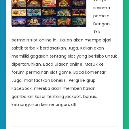
sesama
pemain.
Dengan
Trik
bermain slot online ini, Kalian akan mempelajari
taktik terbaik berdasarkan. Juga, Kalian akan
memiliki gagasan tentang slot yang berisiko untuk
dipertaruhkan. Baca ulasan online. Masuk ke
forum permainan slot game. Baca komentar.
Juga, manfaatkan koneksi. Pergi ke grup
Facebook, mereka akan memberi Kalian
gambaran kasar tentang jackpot, bonus,
kemungkinan kemenangan, dll.