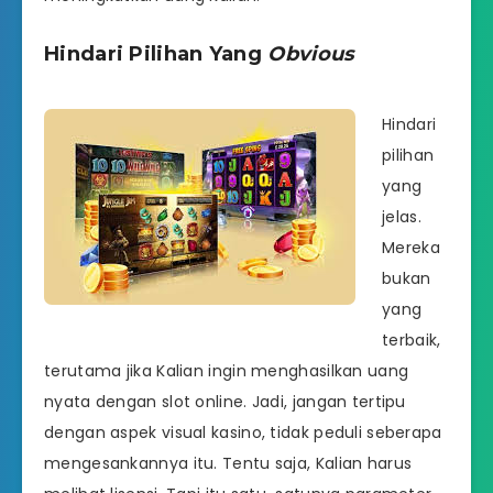
Hindari Pilihan Yang
Obvious
Hindari
pilihan
yang
jelas.
Mereka
bukan
yang
terbaik,
terutama jika Kalian ingin menghasilkan uang
nyata dengan slot online. Jadi, jangan tertipu
dengan aspek visual kasino, tidak peduli seberapa
mengesankannya itu. Tentu saja, Kalian harus