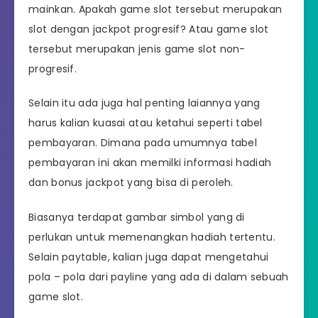
mainkan. Apakah game slot tersebut merupakan
slot dengan jackpot progresif? Atau game slot
tersebut merupakan jenis game slot non-
progresif.
Selain itu ada juga hal penting laiannya yang
harus kalian kuasai atau ketahui seperti tabel
pembayaran. Dimana pada umumnya tabel
pembayaran ini akan memilki informasi hadiah
dan bonus jackpot yang bisa di peroleh.
Biasanya terdapat gambar simbol yang di
perlukan untuk memenangkan hadiah tertentu.
Selain paytable, kalian juga dapat mengetahui
pola – pola dari payline yang ada di dalam sebuah
game slot.