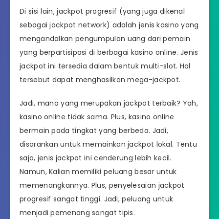
Di sisi lain, jackpot progresif (yang juga dikenal
sebagai jackpot network) adalah jenis kasino yang
mengandalkan pengumpulan uang dari pemain
yang berpartisipasi di berbagai kasino online. Jenis
jackpot ini tersedia dalam bentuk multi-slot. Hal
tersebut dapat menghasilkan mega-jackpot.
Jadi, mana yang merupakan jackpot terbaik? Yah,
kasino online tidak sama. Plus, kasino online
bermain pada tingkat yang berbeda. Jadi,
disarankan untuk memainkan jackpot lokal. Tentu
saja, jenis jackpot ini cenderung lebih kecil.
Namun, Kalian memiliki peluang besar untuk
memenangkannya. Plus, penyelesaian jackpot
progresif sangat tinggi. Jadi, peluang untuk
menjadi pemenang sangat tipis.