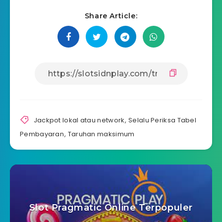
Share Article:
Jackpot lokal atau network
,
Selalu Periksa Tabel
Pembayaran
,
Taruhan maksimum
Slot Pragmatic Online Terpopuler