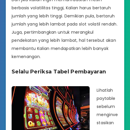
berbasis volatilitas tinggi, Kalian harus bertaruh
jumlah yang lebih tinggi. Demikian pula, bertaruh
jumlah yang lebih lambat pada slot volatil rendah.
Juga, pertimbangkan untuk merangkul
pendekatan yang lebih lambat, hal tersebut akan
membantu Kalian mendapatkan lebih banyak
kemenangan.
Selalu Periksa Tabel Pembayaran
Lihatlah
paytable
sebelum
menginve
stasikan