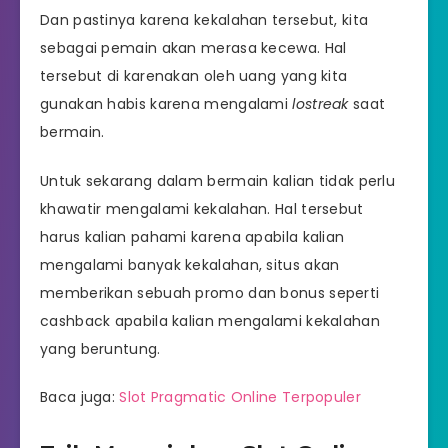
Dan pastinya karena kekalahan tersebut, kita
sebagai pemain akan merasa kecewa. Hal
tersebut di karenakan oleh uang yang kita
gunakan habis karena mengalami
lostreak
saat
bermain.
Untuk sekarang dalam bermain kalian tidak perlu
khawatir mengalami kekalahan. Hal tersebut
harus kalian pahami karena apabila kalian
mengalami banyak kekalahan, situs akan
memberikan sebuah promo dan bonus seperti
cashback apabila kalian mengalami kekalahan
yang beruntung.
Baca juga:
Slot Pragmatic Online Terpopuler