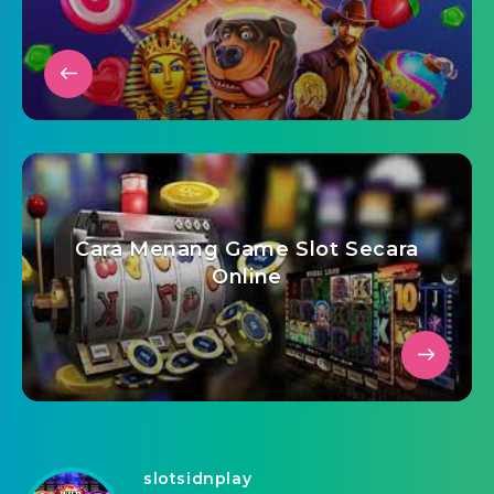
Cara Menang Game Slot Secara
Online
slotsidnplay