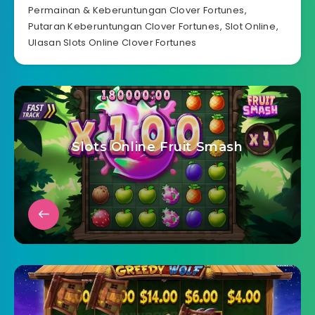
Permainan & Keberuntungan Clover Fortunes
,
Putaran Keberuntungan Clover Fortunes
,
Slot Online
,
Ulasan Slots Online Clover Fortunes
Slots Online Fruit Smash