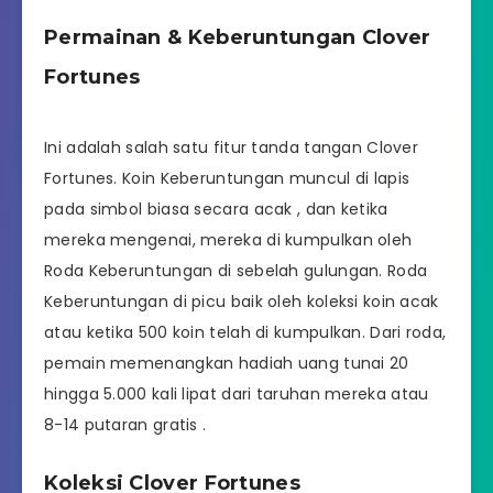
Permainan & Keberuntungan Clover
Fortunes
Ini adalah salah satu fitur tanda tangan Clover
Fortunes. Koin Keberuntungan muncul di lapis
pada simbol biasa secara acak , dan ketika
mereka mengenai, mereka di kumpulkan oleh
Roda Keberuntungan di sebelah gulungan. Roda
Keberuntungan di picu baik oleh koleksi koin acak
atau ketika 500 koin telah di kumpulkan. Dari roda,
pemain memenangkan hadiah uang tunai 20
hingga 5.000 kali lipat dari taruhan mereka atau
8-14 putaran gratis .
Koleksi Clover Fortunes