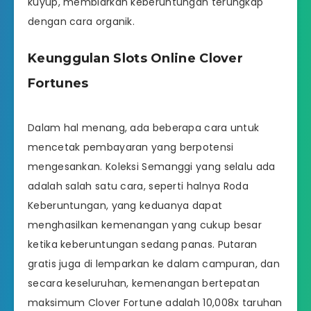
kuyup, membiarkan keberuntungan terungkap
dengan cara organik.
Keunggulan Slots Online Clover
Fortunes
Dalam hal menang, ada beberapa cara untuk
mencetak pembayaran yang berpotensi
mengesankan. Koleksi Semanggi yang selalu ada
adalah salah satu cara, seperti halnya Roda
Keberuntungan, yang keduanya dapat
menghasilkan kemenangan yang cukup besar
ketika keberuntungan sedang panas. Putaran
gratis juga di lemparkan ke dalam campuran, dan
secara keseluruhan, kemenangan bertepatan
maksimum Clover Fortune adalah 10,008x taruhan