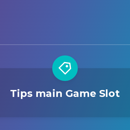
Tips main Game Slot