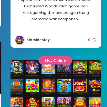
Enchanted Woods ialah game dari
Microgaming di mana pengembang
memadankan komponen…
slotsidnplay
0
Slot Online