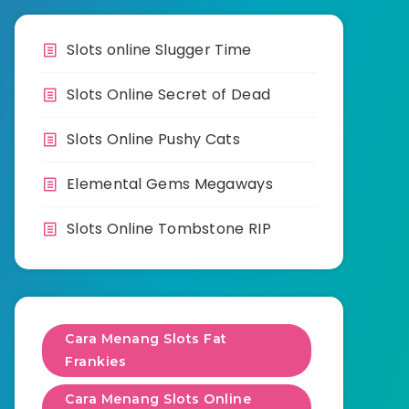
Slots online Slugger Time
Slots Online Secret of Dead
Slots Online Pushy Cats
Elemental Gems Megaways
Slots Online Tombstone RIP
Cara Menang Slots Fat
Frankies
Cara Menang Slots Online