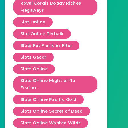
Royal Corgis Doggy Riches
Megaways
Slot Online
Slot Online Terbaik
Slots Fat Frankies Fitur
Slots Gacor
Slots Online
Slots Online Might of Ra
Feature
Slots Online Pacific Gold
Slots Online Secret of Dead
Slots Online Wanted Wildz