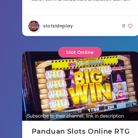
slotsidnplay
0
Slot Online
Panduan Slots Online RTG