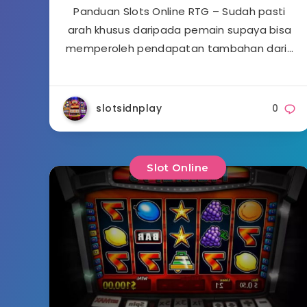
Panduan Slots Online RTG – Sudah pasti
arah khusus daripada pemain supaya bisa
memperoleh pendapatan tambahan dari…
slotsidnplay
0
Slot Online