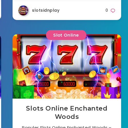
slotsidnplay
0
Slot Online
Slots Online Enchanted
Woods
Populer Slots Online Enchanted Woods –