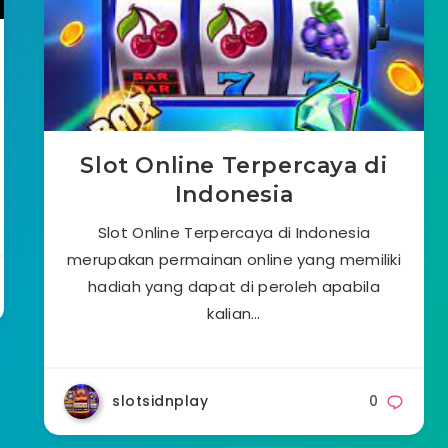
Slot Online Terpercaya di
Indonesia
Slot Online Terpercaya di Indonesia
merupakan permainan online yang memiliki
hadiah yang dapat di peroleh apabila
kalian…
slotsidnplay
0