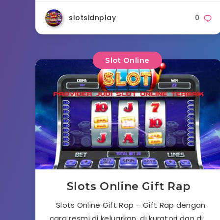
slotsidnplay
0
Slot Online
Slots Online Gift Rap
Slots Online Gift Rap – Gift Rap dengan
cara resmi di keluarkan, di kuratori dan di…