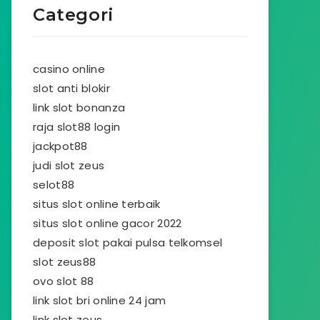
Categori
casino online
slot anti blokir
link slot bonanza
raja slot88 login
jackpot88
judi slot zeus
selot88
situs slot online terbaik
situs slot online gacor 2022
deposit slot pakai pulsa telkomsel
slot zeus88
ovo slot 88
link slot bri online 24 jam
link slot zeus