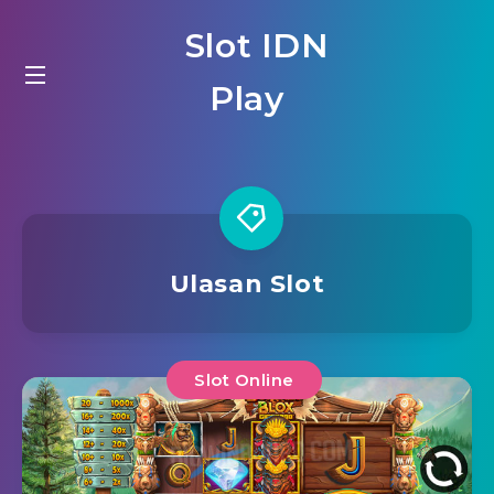
Slot IDN
Play
Ulasan Slot
Slot Online