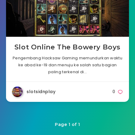
Slot Online The Bowery Boys
Pengembang Hacksaw Gaming memundurkan waktu
ke abad ke-19 dan menuju ke salah satu bagian
paling terkenal di…
slotsidnplay
0
Page 1 of 1