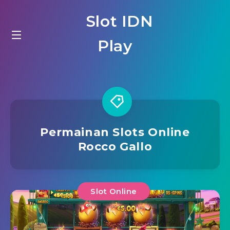
Slot IDN
Play
Permainan Slots Online
Rocco Gallo
Slot Online