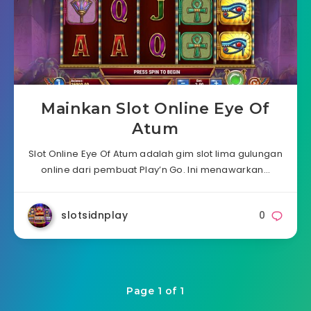
Mainkan Slot Online Eye Of
Atum
Slot Online Eye Of Atum adalah gim slot lima gulungan
online dari pembuat Play’n Go. Ini menawarkan…
slotsidnplay
0
Page 1 of 1