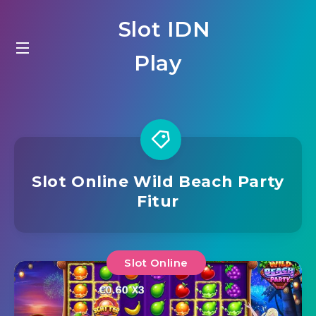
Slot IDN
Play
Slot Online Wild Beach Party
Fitur
Slot Online