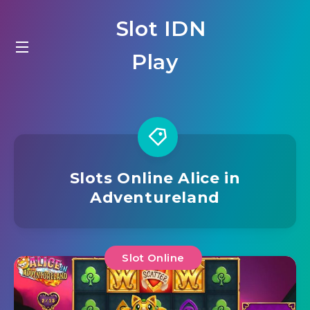
Slot IDN
Play
Slots Online Alice in
Adventureland
Slot Online