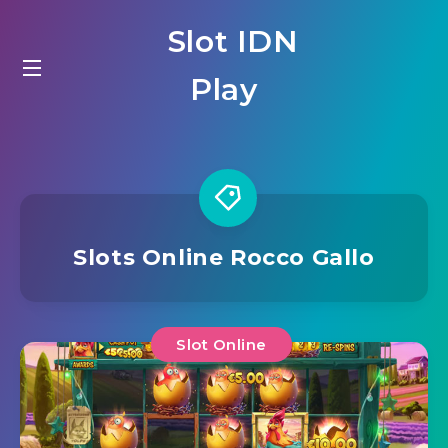
Slot IDN
Play
Slots Online Rocco Gallo
Slot Online