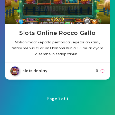
Slots Online Rocco Gallo
Mohon maaf kepada pembaca vegetarian kami,
tetapi menurut Forum Ekonomi Dunia, 50 miliar ayam
disembelih setiap tahun…
slotsidnplay
0
Page 1 of 1