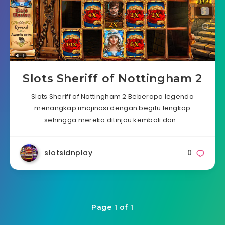
Slots Sheriff of Nottingham 2
Slots Sheriff of Nottingham 2 Beberapa legenda
menangkap imajinasi dengan begitu lengkap
sehingga mereka ditinjau kembali dan…
slotsidnplay
0
Page 1 of 1