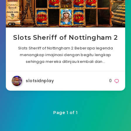
Slots Sheriff of Nottingham 2
Slots Sheriff of Nottingham 2 Beberapa legenda
menangkap imajinasi dengan begitu lengkap
sehingga mereka ditinjau kembali dan…
slotsidnplay
0
Page 1 of 1