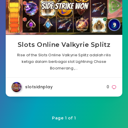
Slots Online Valkyrie Splitz
Rise of the Slots Online Valkyrie Splitz adalah rilis
ketiga dalam berbagai slot Lightning Chase
Boomerang ,…
slotsidnplay
0
Page 1 of 1